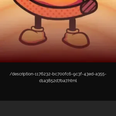
/description-1176232-bc700fc6-9c3f-43ed-a355-
d1a3852d7ba7.html