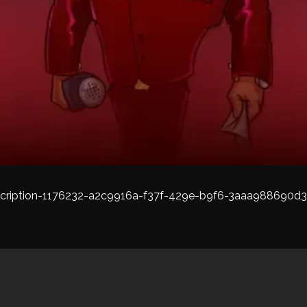
cription-1176232-a2c9916a-f37f-429e-b9f6-3aaa988690d3